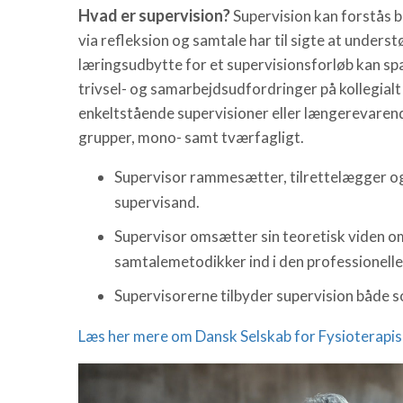
Hvad er supervision?
Supervision kan forstås b
via refleksion og samtale har til sigte at underst
læringsudbytte for et supervisionsforløb kan spæn
trivsel- og samarbejdsudfordringer på kollegialt
enkeltstående supervisioner eller længerevarende
grupper, mono- samt tværfagligt.
Supervisor rammesætter, tilrettelægger o
supervisand.
Supervisor omsætter sin teoretisk viden o
samtalemetodikker ind i den professionelle
Supervisorerne tilbyder supervision både 
Læs her mere om Dansk Selskab for Fysioterapis