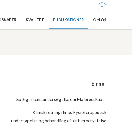
Q
DSKABER
KVALITET
PUBLIKATIONER
OM OS
Emner
Spørgeskemaundersøgelse om Måleredskaber
Klinisk retningslinje: Fysioterapeutisk
undersøgelse og behandling efter hjernerystelse